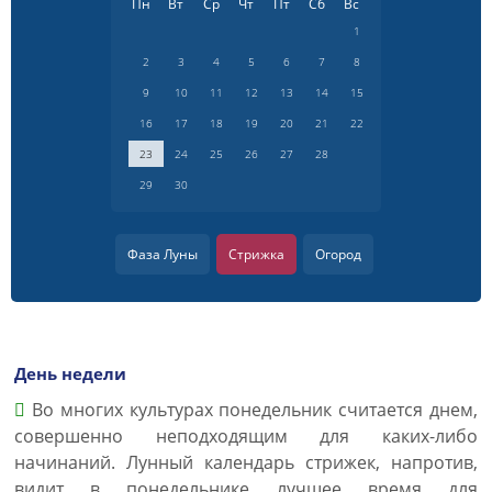
Пн
Вт
Ср
Чт
Пт
Сб
Вс
1
2
3
4
5
6
7
8
9
10
11
12
13
14
15
16
17
18
19
20
21
22
23
24
25
26
27
28
29
30
Фаза Луны
Стрижка
Огород
День недели
Во многих культурах понедельник считается днем,
совершенно неподходящим для каких-либо
начинаний. Лунный календарь стрижек, напротив,
видит в понедельнике лучшее время для