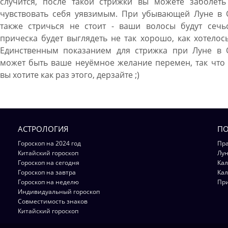
случится, после такой стрижки вы можете заболеть
чувствовать себя уявзимым. При убывающей Луне в 
также стричься не стоит - ваши волосы будут сечьс
прическа будет выглядеть не так хорошо, как хотелос
Единственным показанием для стрижка при Луне в 
может быть ваше неуёмное желание перемен, так что
вы хотите как раз этого, дерзайте ;)
АСТРОЛОГИЯ
ПО
Гороскоп на 2024 год
Пра
Китайский гороскоп
Лун
Гороскоп на сегодня
Кал
Гороскоп на завтра
Кал
Гороскоп на неделю
Пр
Индивидуальный гороскоп
Совместимость знаков
Китайский гороскоп