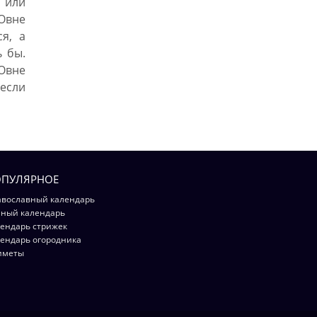
 или
Овне
я, а
ь бы.
Овне
 если
ПУЛЯРНОЕ
вославный календарь
ный календарь
ендарь стрижек
ендарь огородника
иметы