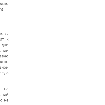
ожно
n)
ловы
ит к
 дни
ении
авно
ожно
вной
плую
а на
ешний
го не