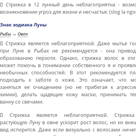
Стрижка в 12 лунный день неблагоприятна - возм
возникновении угроз для жизни и несчастья. (slog la ngo
Знак зодиака Луны
Рыбы
→
Овен
Стрижка является неблагоприятной. Даже мытье го
при Луне в Рыбах не рекомендуется - она привод
образованию перхоти. Однако, стрижка волос в эти
может помочь в понимании собственного я и проявл
необычных способностей. В этот рекомендуется пл
подходить к заботе о коже. Это означает, что м
заняться ее очищением (но не прибегая к агресси
химии), делать щадящие кожу маски, принимать те
ванну со свечами.
Стрижка является неблагоприятной. Стрижк
растующую Луну в овне ускорит рост волос, но их вн
вид испорится. Даже если визуально с волосами ниче