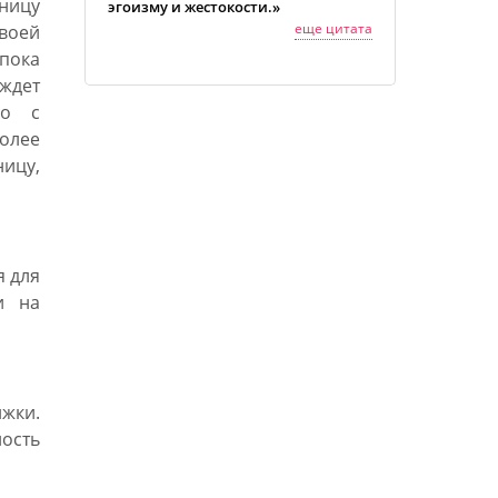
ницу
эгоизму и жестокости.»
еще цитата
своей
пока
ждет
но с
более
ицу,
я для
и на
жки.
ность