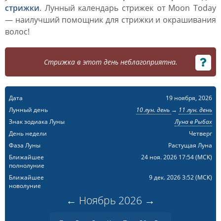
стрижки
. Лунный календарь стрижек от Moon Today
— наилучший помощник для стрижки и окрашивания
волос!
Стрижка в этот день неблагоприятна.
Дата
19 ноября, 2026
Лунный день
10 лун. день
→
11 лун. день
Знак зодиака Луны
Луна в Рыбах
День недели
Четверг
Фаза Луны
Растущая Луна
Ближайшее
24 ноя. 2026 17:54
(МСК)
полнолуние
Ближайшее
9 дек. 2026 3:52
(МСК)
новолуние
←
Ноябрь
2026
→