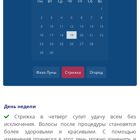
Пн
Вт
Ср
Чт
Пт
Сб
Вс
1
2
3
4
5
6
7
8
9
10
11
12
13
14
15
16
17
18
19
20
21
22
23
24
25
26
27
28
29
30
Фаза Луны
Стрижка
Огород
День недели
Cтрижка в четверг сулит удачу всем без
исключения. Волосы после процедуры становятся
более здоровыми и красивыми. С помощью
изменения прически в этот день можно изменить и