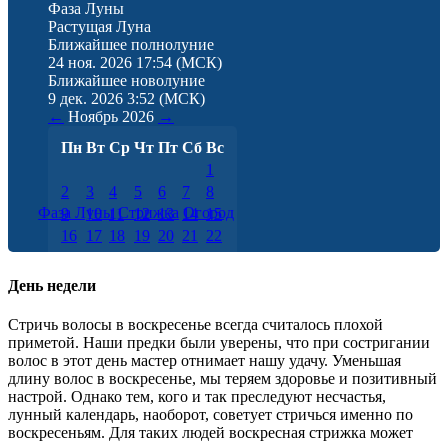
Фаза Луны
Растущая Луна
Ближайшее полнолуние
24 ноя. 2026 17:54
(МСК)
Ближайшее новолуние
9 дек. 2026 3:52
(МСК)
←
Ноябрь
2026
→
Пн
Вт
Ср
Чт
Пт
Сб
Вс
1
2
3
4
5
6
7
8
Фаза Луны
Стрижка
Огород
9
10
11
12
13
14
15
16
17
18
19
20
21
22
23
24
25
26
27
28
29
30
День недели
Стричь волосы в воскресенье всегда считалось плохой
приметой. Наши предки были уверены, что при состригании
волос в этот день мастер отнимает нашу удачу. Уменьшая
длину волос в воскресенье, мы теряем здоровье и позитивный
настрой. Однако тем, кого и так преследуют несчастья,
лунный календарь, наоборот, советует стричься именно по
воскресеньям. Для таких людей воскресная стрижка может