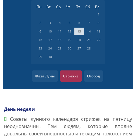
Пн
Вт
Ср
Чт
Пт
Сб
Вс
1
2
3
4
5
6
7
8
9
10
11
12
13
14
15
16
17
18
19
20
21
22
23
24
25
26
27
28
29
30
Фаза Луны
Стрижка
Огород
День недели
Советы лунного календаря стрижек на пятницу
неоднозначны. Тем людям, которые вполне
довольны своей внешностью и текущим положением