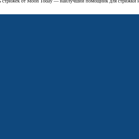
ь стрижек от Moon Today — наилучший помощник для стрижки 