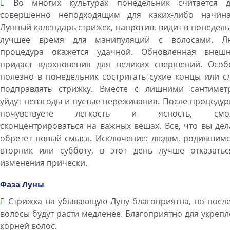
Во многих культурах понедельник считается д
совершенно неподходящим для каких-либо начина
Лунный календарь стрижек, напротив, видит в понедел
лучшее время для манипуляций с волосами. Л
процедура окажется удачной. Обновленная внешн
придаст вдохновения для великих свершений. Особ
полезно в понедельник состригать сухие концы или с
подправлять стрижку. Вместе с лишними сантимет
уйдут невзгоды и пустые переживания. После процеду
почувствуете легкость и ясность, смож
сконцентрироваться на важных вещах. Все, что вы дел
обретет новый смысл. Исключение: людям, родившимс
вторник или субботу, в этот день лучше отказатьс
изменения прически.
Фаза Луны
Стрижка на убывающую Луну благоприятна, но после
волосы будут расти медленее. Благоприятно для укреп
корней волос.