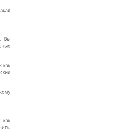
акая
. Вы
сные
к как
ские
скому
 как
чить.