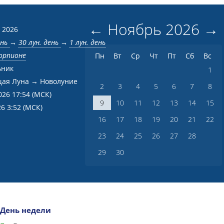
←
Ноябрь
2026
→
 2026
ень
→
30 лун. день
→
1 лун. день
корпионе
Пн
Вт
Ср
Чт
Пт
Сб
Вс
ьник
1
ая Луна → Новолуние
2
3
4
5
6
7
8
026 17:54
(МСК)
9
10
11
12
13
14
15
26 3:52
(МСК)
16
17
18
19
20
21
22
23
24
25
26
27
28
29
30
День недели