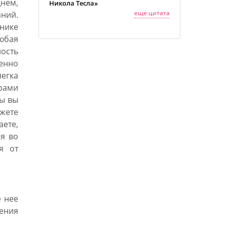
нем,
Никола Тесла»
еще цитата
ний.
ьнике
юбая
ость
енно
легка
рами
ры вы
ете
аете,
я во
я от
 нее
ления