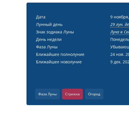
Дата
9 ноября,
Лунный день
29 лун. д
Знак зодиака Луны
Луна в С
День недели
Понедел
Фаза Луны
Убывающ
Ближайшее полнолуние
24 ноя. 2
Ближайшее новолуние
9 дек. 20
Фаза Луны
Стрижка
Огород