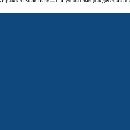
ь стрижек от Moon Today — наилучший помощник для стрижки 