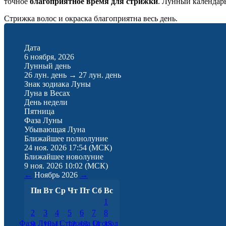
точное
благоприятное время для стрижки
. Лунный календар
Стрижка волос и окраска благоприятна весь день.
Дата
6 ноября, 2026
Лунный день
26 лун. день
→
27 лун. день
Знак зодиака Луны
Луна в Весах
День недели
Пятница
Фаза Луны
Убывающая Луна
Ближайшее полнолуние
24 ноя. 2026 17:54
(МСК)
Ближайшее новолуние
9 ноя. 2026 10:02
(МСК)
←
Ноябрь
2026
→
Пн
Вт
Ср
Чт
Пт
Сб
Вс
1
2
3
4
5
6
7
8
Фаза Луны
Стрижка
Огород
9
10
11
12
13
14
15