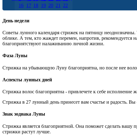
16
17
18
19
20
21
22
23
24
25
26
27
28
29
30
День недели
Советы лунного календаря стрижек на пятницу неоднозначны.
облике. А тем, кто жаждет перемен, напротив, рекомендуется 
благоприятствуют налаживанию личной жизни.
Фаза Луны
Стрижка на убывающую Луну благоприятна, но после нее волос
Аспекты лунных дней
Стрижка волос благоприятна - привлечете к себе исполнение ж
Стрижка в 27 лунный день принесет вам счастье и радость. Вы
Знак зодиака Луны
Стрижка является благоприятной. Она поможет сделать вашу п
стрижки растут лучше.