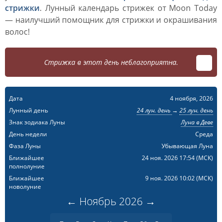
стрижки
. Лунный календарь стрижек от Moon Today
— наилучший помощник для стрижки и окрашивания
волос!
Стрижка в этот день неблагоприятна.
Дата
4 ноября, 2026
Лунный день
24 лун. день
→
25 лун. день
Знак зодиака Луны
Луна в Деве
День недели
Среда
Фаза Луны
Убывающая Луна
Ближайшее
24 ноя. 2026 17:54
(МСК)
полнолуние
Ближайшее
9 ноя. 2026 10:02
(МСК)
новолуние
←
Ноябрь
2026
→