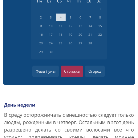
Пн
Вт
Ср
Чт
Пт
Сб
Вс
1
2
3
4
5
6
7
8
9
10
11
12
13
14
15
16
17
18
19
20
21
22
23
24
25
26
27
28
29
30
Фаза Луны
Стрижка
Огород
День недели
В среду осторожничать с внешностью следует только
людям, рожденным в четверг. Остальным в этот день
разрешено делать со своими волосами все что
угодно: подравнивать концы, делать модные