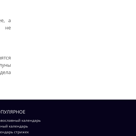
е, а
и не
ятся
луны
 дела
ПУЛЯРНОЕ
вославный календарь
ный календарь
ендарь стрижек