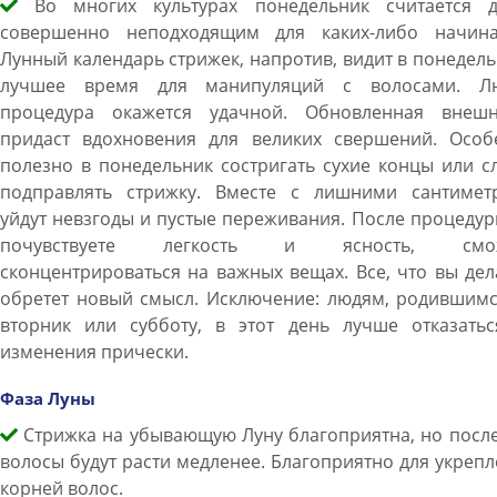
Во многих культурах понедельник считается д
совершенно неподходящим для каких-либо начина
Лунный календарь стрижек, напротив, видит в понедел
лучшее время для манипуляций с волосами. Л
процедура окажется удачной. Обновленная внешн
придаст вдохновения для великих свершений. Особ
полезно в понедельник состригать сухие концы или с
подправлять стрижку. Вместе с лишними сантимет
уйдут невзгоды и пустые переживания. После процеду
почувствуете легкость и ясность, смож
сконцентрироваться на важных вещах. Все, что вы дел
обретет новый смысл. Исключение: людям, родившимс
вторник или субботу, в этот день лучше отказатьс
изменения прически.
Фаза Луны
Стрижка на убывающую Луну благоприятна, но после
волосы будут расти медленее. Благоприятно для укреп
корней волос.