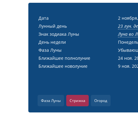
Дата
2 ноября,
Лунный день
23 лун. д
Знак зодиака Луны
Луна во Л
День недели
Понедел
Фаза Луны
Убывающ
Ближайшее полнолуние
24 ноя. 2
Ближайшее новолуние
9 ноя. 20
Фаза Луны
Стрижка
Огород