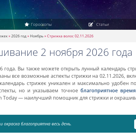
Гороскопы
Статьи
ижек
»
2026 год
»
Ноябрь
»
Стрижка волос 02.11.2026
шивание 2 ноября 2026 года
6 года. Вы также можете открыть лунный календарь ст
азаны все возможные аспекты стрижки на 02.11.2026, вк
 календарь стрижек уникален и максимально удобен п
спекты, но и указываем точное
благоприятное время
on Today — наилучший помощник для стрижки и окраши
и окраска благоприятна весь день.