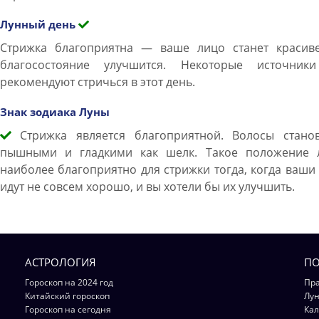
Лунный день
Стрижка благоприятна — ваше лицо станет красиве
благосостояние улучшится. Некоторые источник
рекомендуют стричься в этот день.
Знак зодиака Луны
Стрижка является благоприятной. Волосы станов
пышными и гладкими как шелк. Такое положение 
наиболее благоприятно для стрижки тогда, когда ваши
идут не совсем хорошо, и вы хотели бы их улучшить.
АСТРОЛОГИЯ
ПО
Гороскоп на 2024 год
Пра
Китайский гороскоп
Лун
Гороскоп на сегодня
Кал