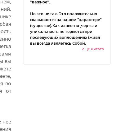
нем,
"важное"..
ний.
Но это не так. Это положительно
ьнике
сказывается на вашем "характере"
юбая
(существе).Как известно ,черты и
ость
уникальность не теряются при
последующих воплощениях (живя
енно
вы всегда являетесь Собой,
легка
независимо от воплощения,
еще цитата
рами
условий, пространства.) Поэтому
ры вы
все ваши черты характера сыграют
позитивную роль в вашем будущем
ете
- ведь чем больше любви отдаешь,
аете,
столько и получишь в конце.
я во
Отдавая любовь, любви не
я от
становится меньше, она
бесконечна.
Во вселенной есть единый закон
Равновесия - он справедлив для
всего, и нет ему исключений.
 нее
Будьте собой, выполняйте свой
ления
долг, живя в согласии с Единым.»