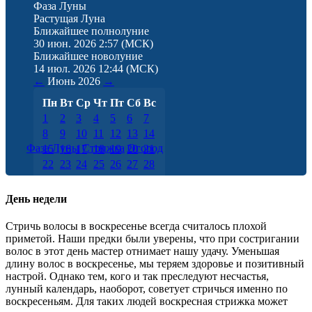
Фаза Луны
Растущая Луна
Ближайшее полнолуние
30 июн. 2026 2:57
(МСК)
Ближайшее новолуние
14 июл. 2026 12:44
(МСК)
←
Июнь
2026
→
Пн
Вт
Ср
Чт
Пт
Сб
Вс
1
2
3
4
5
6
7
8
9
10
11
12
13
14
Фаза Луны
Стрижка
Огород
15
16
17
18
19
20
21
22
23
24
25
26
27
28
29
30
День недели
Стричь волосы в воскресенье всегда считалось плохой
приметой. Наши предки были уверены, что при состригании
волос в этот день мастер отнимает нашу удачу. Уменьшая
длину волос в воскресенье, мы теряем здоровье и позитивный
настрой. Однако тем, кого и так преследуют несчастья,
лунный календарь, наоборот, советует стричься именно по
воскресеньям. Для таких людей воскресная стрижка может