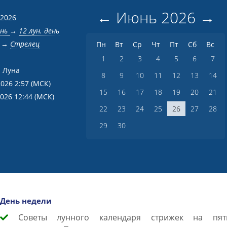
←
Июнь
2026
→
 2026
ень
→
12 лун. день
→
Стрелец
Пн
Вт
Ср
Чт
Пт
Сб
Вс
1
2
3
4
5
6
7
 Луна
8
9
10
11
12
13
14
2026 2:57
(МСК)
15
16
17
18
19
20
21
2026 12:44
(МСК)
22
23
24
25
26
27
28
29
30
День недели
Советы лунного календаря стрижек на пят