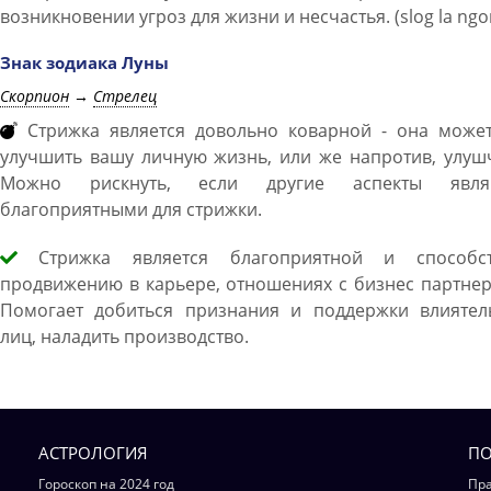
возникновении угроз для жизни и несчастья. (slog la ngo
Знак зодиака Луны
Скорпион
→
Стрелец
Стрижка является довольно коварной - она может
улучшить вашу личную жизнь, или же напротив, улуш
Можно рискнуть, если другие аспекты явля
благоприятными для стрижки.
Стрижка является благоприятной и способст
продвижению в карьере, отношениях с бизнес партне
Помогает добиться признания и поддержки влиятел
лиц, наладить производство.
АСТРОЛОГИЯ
ПО
Гороскоп на 2024 год
Пра