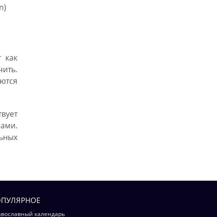
n)
 как
чить.
ются
вует
рами.
ьных
ПУЛЯРНОЕ
вославный календарь