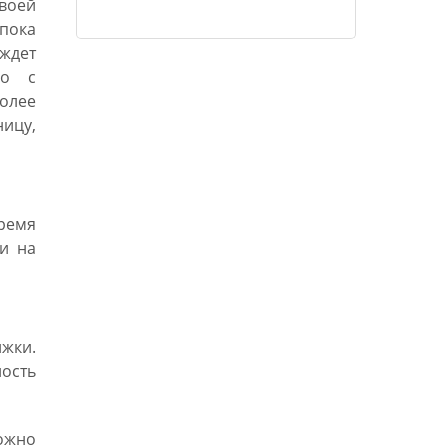
своей
пока
ждет
но с
более
ицу,
ремя
ки на
жки.
ность
ожно