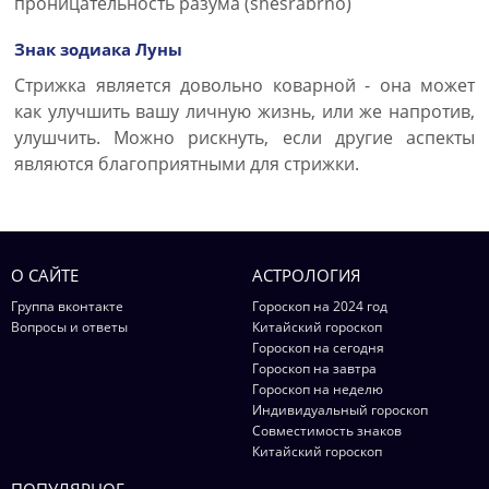
проницательность разума (shesrabrno)
Знак зодиака Луны
Стрижка является довольно коварной - она может
как улучшить вашу личную жизнь, или же напротив,
улушчить. Можно рискнуть, если другие аспекты
являются благоприятными для стрижки.
О САЙТЕ
АСТРОЛОГИЯ
Группа вконтакте
Гороскоп на 2024 год
Вопросы и ответы
Китайский гороскоп
Гороскоп на сегодня
Гороскоп на завтра
Гороскоп на неделю
Индивидуальный гороскоп
Совместимость знаков
Китайский гороскоп