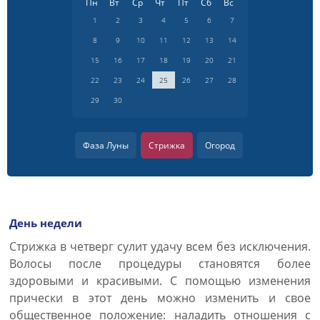
Пн
Вт
Ср
Чт
Пт
Сб
Вс
1
2
3
4
5
6
7
8
9
10
11
12
13
14
15
16
17
18
19
20
21
22
23
24
25
26
27
28
29
30
Фаза Луны
Стрижка
Огород
День недели
Cтрижка в четверг сулит удачу всем без исключения.
Волосы после процедуры становятся более
здоровыми и красивыми. С помощью изменения
прически в этот день можно изменить и свое
общественное положение: наладить отношения с