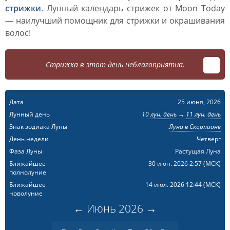
стрижки
. Лунный календарь стрижек от Moon Today
— наилучший помощник для стрижки и окрашивания
волос!
Стрижка в этот день неблагоприятна.
Дата
25 июня, 2026
Лунный день
10 лун. день
→
11 лун. день
Знак зодиака Луны
Луна в Скорпионе
День недели
Четверг
Фаза Луны
Растущая Луна
Ближайшее
30 июн. 2026 2:57
(МСК)
полнолуние
Ближайшее
14 июл. 2026 12:44
(МСК)
новолуние
←
Июнь
2026
→