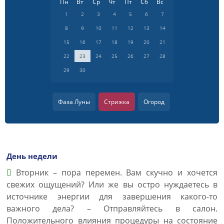
Пн
Вт
Ср
Чт
Пт
Сб
Вс
1
2
3
4
5
6
7
8
9
10
11
12
13
14
15
16
17
18
19
20
21
22
23
24
25
26
27
28
29
30
Фаза Луны
Стрижка
Огород
День недели
Вторник – пора перемен. Вам скучно и хочется
свежих ощущений? Или же вы остро нуждаетесь в
источнике энергии для завершения какого-то
важного дела? – Отправляйтесь в салон.
Положительного влияния процедуры на состояние