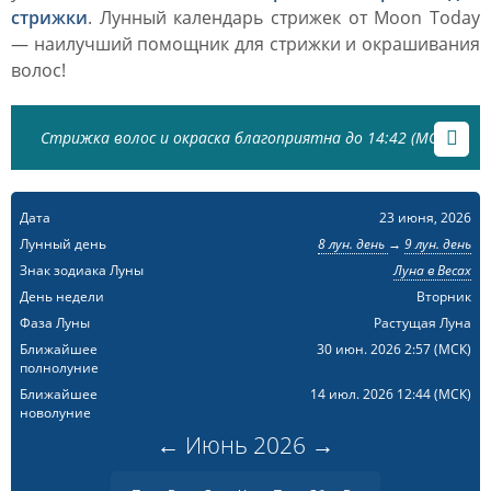
стрижки
. Лунный календарь стрижек от Moon Today
— наилучший помощник для стрижки и окрашивания
волос!
Стрижка волос и окраска благоприятна до 14:42 (МСК)
Дата
23 июня, 2026
Лунный день
8 лун. день
→
9 лун. день
Знак зодиака Луны
Луна в Весах
День недели
Вторник
Фаза Луны
Растущая Луна
Ближайшее
30 июн. 2026 2:57
(МСК)
полнолуние
Ближайшее
14 июл. 2026 12:44
(МСК)
новолуние
←
Июнь
2026
→