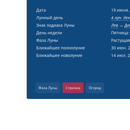
Дата
19 июня,
Лунный день
4 лун. де
Знак зодиака Луны
Лев
→
Де
День недели
Пятница
Фаза Луны
Растущая
Ближайшее полнолуние
30 июн. 
Ближайшее новолуние
14 июл. 
Фаза Луны
Стрижка
Огород