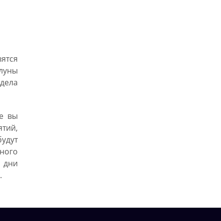
ятся
луны
 дела
е вы
тий,
удут
ного
 дни
.