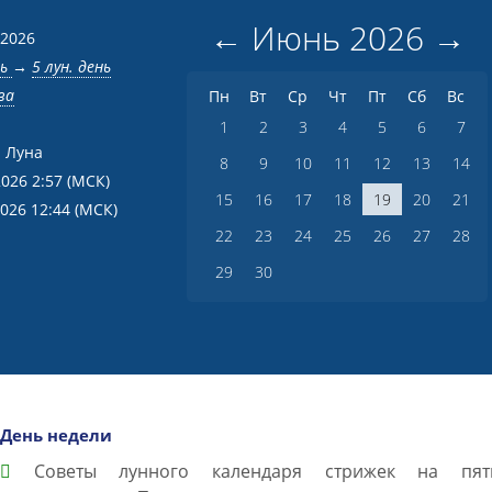
←
Июнь
2026
→
 2026
нь
→
5 лун. день
ва
Пн
Вт
Ср
Чт
Пт
Сб
Вс
1
2
3
4
5
6
7
 Луна
8
9
10
11
12
13
14
2026 2:57
(МСК)
15
16
17
18
19
20
21
2026 12:44
(МСК)
22
23
24
25
26
27
28
29
30
День недели
Советы лунного календаря стрижек на пят