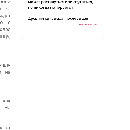
своей
может растянуться или спутаться,
но никогда не порвется.
пока
ждет
Древняя китайская пословица»
но с
еще цитата
более
ицу,
я для
и на
 как
. На
есет