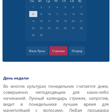
Пн
Вт
Ср
Чт
Пт
Сб
Вс
1
2
3
4
5
6
7
8
9
10
11
12
13
14
15
16
17
18
19
20
21
22
23
24
25
26
27
28
29
30
Фаза Луны
Стрижка
Огород
День недели
Во многих культурах понедельник считается днем,
совершенно неподходящим для каких-либо
начинаний. Лунный календарь стрижек, напротив,
видит в понедельнике лучшее время для
манипуляций с волосами. Любая процедура