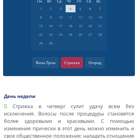
Пн
Вт
Ср
Чт
Пт
Сб
Вс
1
2
3
4
5
6
7
8
9
10
11
12
13
14
15
16
17
18
19
20
21
22
23
24
25
26
27
28
29
30
Фаза Луны
Стрижка
Огород
День недели
Cтрижка в четверг сулит удачу всем без
исключения. Волосы после процедуры становятся
более здоровыми и красивыми. С помощью
изменения прически в этот день можно изменить и
свое общественное положение: наладить отношения