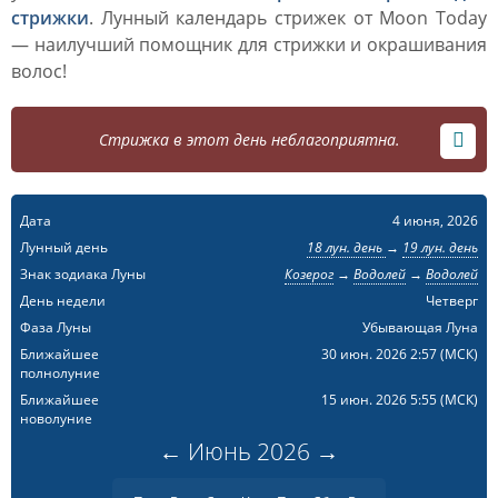
стрижки
. Лунный календарь стрижек от Moon Today
— наилучший помощник для стрижки и окрашивания
волос!
Стрижка в этот день неблагоприятна.
Дата
4 июня, 2026
Лунный день
18 лун. день
→
19 лун. день
Знак зодиака Луны
Козерог
→
Водолей
→
Водолей
День недели
Четверг
Фаза Луны
Убывающая Луна
Ближайшее
30 июн. 2026 2:57
(МСК)
полнолуние
Ближайшее
15 июн. 2026 5:55
(МСК)
новолуние
←
Июнь
2026
→