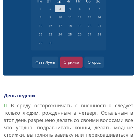
Пн
Вт
Ср
Чт
Пт
Сб
Вс
1
2
3
4
5
6
7
8
9
10
11
12
13
14
15
16
17
18
19
20
21
22
23
24
25
26
27
28
29
30
Фаза Луны
Стрижка
Огород
День недели
В среду осторожничать с внешностью следует
только людям, рожденным в четверг. Остальным в
этот день разрешено делать со своими волосами все
что угодно: подравнивать концы, делать модные
стрижки, выполнять завивку или перекрашиваться в