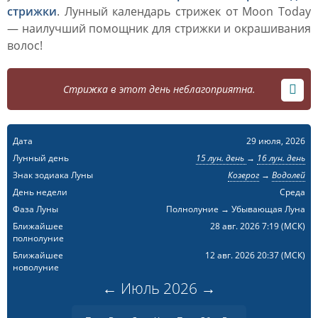
стрижки
. Лунный календарь стрижек от Moon Today
— наилучший помощник для стрижки и окрашивания
волос!
Стрижка в этот день неблагоприятна.
Дата
29 июля, 2026
Лунный день
15 лун. день
→
16 лун. день
Знак зодиака Луны
Козерог
→
Водолей
День недели
Среда
Фаза Луны
Полнолуние → Убывающая Луна
Ближайшее
28 авг. 2026 7:19
(МСК)
полнолуние
Ближайшее
12 авг. 2026 20:37
(МСК)
новолуние
←
Июль
2026
→