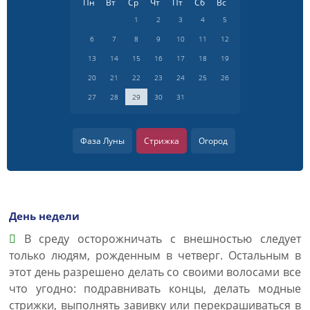
Пн
Вт
Ср
Чт
Пт
Сб
Вс
1
2
3
4
5
6
7
8
9
10
11
12
13
14
15
16
17
18
19
20
21
22
23
24
25
26
27
28
29
30
31
Фаза Луны
Стрижка
Огород
День недели
В среду осторожничать с внешностью следует
только людям, рожденным в четверг. Остальным в
этот день разрешено делать со своими волосами все
что угодно: подравнивать концы, делать модные
стрижки, выполнять завивку или перекрашиваться в