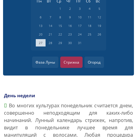
Пн
Вт
Ср
Чт
Пт
Сб
Вс
1
2
3
4
5
6
7
8
9
10
11
12
13
14
15
16
17
18
19
20
21
22
23
24
25
26
27
28
29
30
31
Фаза Луны
Стрижка
Огород
День недели
Во многих культурах понедельник считается днем,
совершенно неподходящим для каких-либо
начинаний. Лунный календарь стрижек, напротив,
видит в понедельнике лучшее время для
манипуляций с волосами. Любая процедура