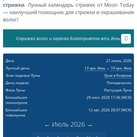
стрижки
. Лунный календарь стрижек от Moon Today
— наилучший помощник для стрижки и окрашивания
волос!
Стрижка волос и окраска благоприятна весь день.
Дата
27 июля, 2026
Лунный день
13 лун. день
→
14 лун. день
Знак зодиака Луны
Луна в Козероге
День недели
Понедельник
Фаза Луны
Растущая Луна
Ближайшее
29 июл. 2026 17:36
(МСК)
полнолуние
Ближайшее
12 авг. 2026 20:37
(МСК)
новолуние
←
Июль
2026
→