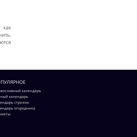
 как
чить.
ются
ПУЛЯРНОЕ
вославный календарь
ный календарь
ендарь стрижек
ендарь огородника
иметы