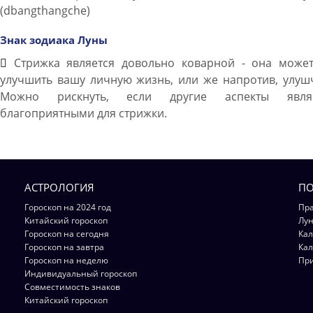
(dbangthangche)
Знак зодиака Луны
Стрижка является довольно коварной - она может
улучшить вашу личную жизнь, или же напротив, улуш
Можно рискнуть, если другие аспекты явля
благоприятными для стрижки.
АСТРОЛОГИЯ
ПО
Гороскоп на 2024 год
Пра
Китайский гороскоп
Лун
Гороскоп на сегодня
Кал
Гороскоп на завтра
Кал
Гороскоп на неделю
Пр
Индивидуальный гороскоп
Совместимость знаков
Китайский гороскоп