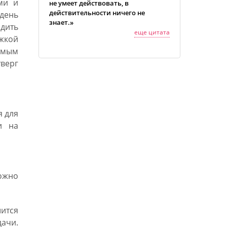
ми и
не умеет действовать, в
действительности ничего не
день
знает.»
адить
еще цитата
жкой
амым
верг
я для
и на
ожно
ится
ачи.