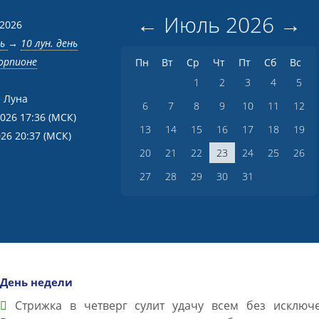
←
Июль
2026
→
 2026
нь
→
10 лун. день
корпионе
Пн
Вт
Ср
Чт
Пт
Сб
Вс
1
2
3
4
5
 Луна
6
7
8
9
10
11
12
2026 17:36
(МСК)
13
14
15
16
17
18
19
026 20:37
(МСК)
20
21
22
23
24
25
26
27
28
29
30
31
День недели
Cтрижка в четверг сулит удачу всем без исключе