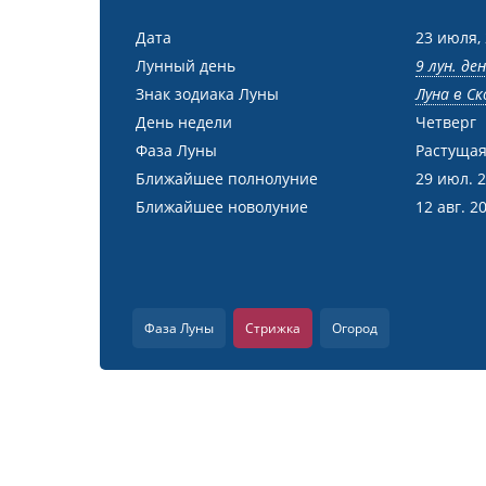
Дата
23 июля,
Лунный день
9 лун. де
Знак зодиака Луны
Луна в С
День недели
Четверг
Фаза Луны
Растущая
Ближайшее полнолуние
29 июл. 
Ближайшее новолуние
12 авг. 2
Фаза Луны
Стрижка
Огород