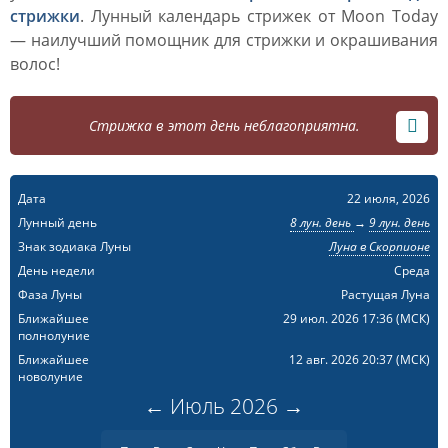
стрижки
. Лунный календарь стрижек от Moon Today
— наилучший помощник для стрижки и окрашивания
волос!
Стрижка в этот день неблагоприятна.
Дата
22 июля, 2026
Лунный день
8 лун. день
→
9 лун. день
Знак зодиака Луны
Луна в Скорпионе
День недели
Среда
Фаза Луны
Растущая Луна
Ближайшее
29 июл. 2026 17:36
(МСК)
полнолуние
Ближайшее
12 авг. 2026 20:37
(МСК)
новолуние
←
Июль
2026
→