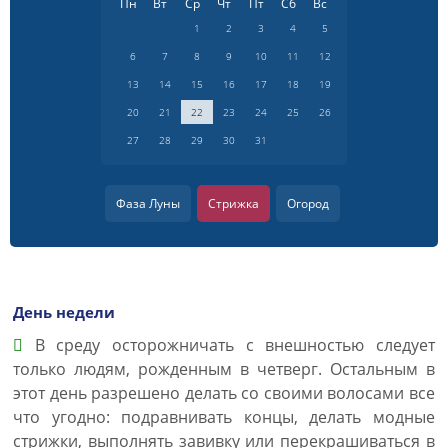
Пн
Вт
Ср
Чт
Пт
Сб
Вс
1
2
3
4
5
6
7
8
9
10
11
12
13
14
15
16
17
18
19
20
21
22
23
24
25
26
27
28
29
30
31
Фаза Луны
Стрижка
Огород
День недели
В среду осторожничать с внешностью следует
только людям, рожденным в четверг. Остальным в
этот день разрешено делать со своими волосами все
что угодно: подравнивать концы, делать модные
стрижки, выполнять завивку или перекрашиваться в