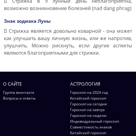
Стрижка в 9 лунный день неблагоприятна,
возможно возникновение болезней (nad dang phrag)
Знак зодиака Луны
Стрижка является довольно коварной - она может
как улучшить вашу личную жизнь, или же напротив,
улушчить. Можно рискнуть, если другие аспекты
являются благоприятными для стрижки.
О САЙТЕ
АСТРОЛОГИЯ
Группа вконтакте
Гороскоп на 2024 год
Вопросы и ответы
Китайский гороскоп
Гороскоп на сегодня
Гороскоп на завтра
Гороскоп на неделю
Индивидуальный гороскоп
Совместимость знаков
Китайский гороскоп