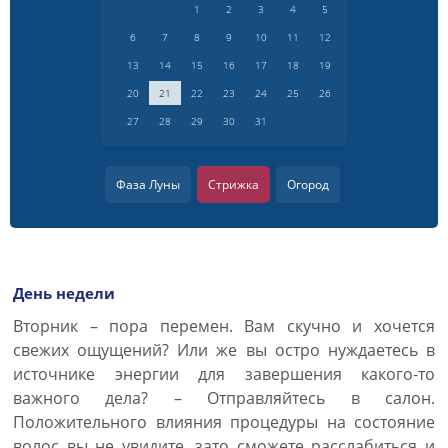
1
2
3
4
5
6
7
8
9
10
11
12
13
14
15
16
17
18
19
20
21
22
23
24
25
26
27
28
29
30
31
Фаза Луны
Стрижка
Огород
День недели
Вторник – пора перемен. Вам скучно и хочется
свежих ощущений? Или же вы остро нуждаетесь в
источнике энергии для завершения какого-то
важного дела? – Отправляйтесь в салон.
Положительного влияния процедуры на состояние
волос вы не увидите, зато сможете расслабиться и