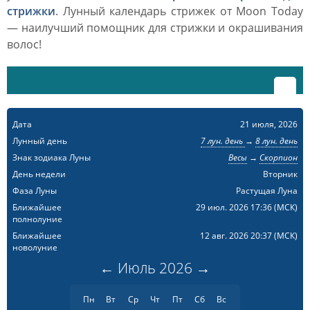
стрижки
. Лунный календарь стрижек от Moon Today
— наилучший помощник для стрижки и окрашивания
волос!
Дата
21 июля, 2026
Лунный день
7 лун. день
→
8 лун. день
Знак зодиака Луны
Весы
→
Скорпион
День недели
Вторник
Фаза Луны
Растущая Луна
Ближайшее
29 июл. 2026 17:36
(МСК)
полнолуние
Ближайшее
12 авг. 2026 20:37
(МСК)
новолуние
←
Июль
2026
→
Пн
Вт
Ср
Чт
Пт
Сб
Вс