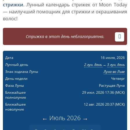
стрижки
. Лунный календарь стрижек от Moon Today
— наилучший помощник для стрижки и окрашивания
волос!
Стрижка в этот день неблагоприятна.
Дата
16 июля, 2026
Лунный день
2 лун. день
→
3 лун. день
Знак зодиака Луны
Луна во Льве
День недели
Четверг
Фаза Луны
Растущая Луна
Ближайшее
29 июл. 2026 17:36
(МСК)
полнолуние
Ближайшее
12 авг. 2026 20:37
(МСК)
новолуние
←
Июль
2026
→