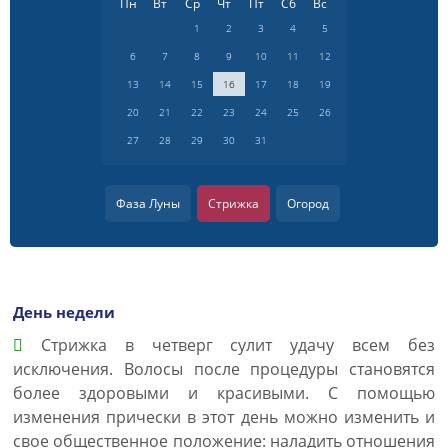
Пн
Вт
Ср
Чт
Пт
Сб
Вс
1
2
3
4
5
6
7
8
9
10
11
12
13
14
15
16
17
18
19
20
21
22
23
24
25
26
27
28
29
30
31
Фаза Луны
Стрижка
Огород
День недели
Cтрижка в четверг сулит удачу всем без
исключения. Волосы после процедуры становятся
более здоровыми и красивыми. С помощью
изменения прически в этот день можно изменить и
свое общественное положение: наладить отношения