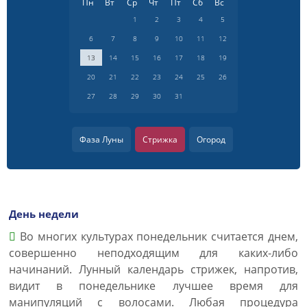
Пн
Вт
Ср
Чт
Пт
Сб
Вс
1
2
3
4
5
6
7
8
9
10
11
12
13
14
15
16
17
18
19
20
21
22
23
24
25
26
27
28
29
30
31
Фаза Луны
Стрижка
Огород
День недели
Во многих культурах понедельник считается днем,
совершенно неподходящим для каких-либо
начинаний. Лунный календарь стрижек, напротив,
видит в понедельнике лучшее время для
манипуляций с волосами. Любая процедура