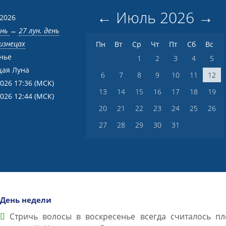
←
Июль
2026
→
 2026
ень
→
27 лун. день
изнецах
Пн
Вт
Ср
Чт
Пт
Сб
Вс
нье
1
2
3
4
5
ая Луна
6
7
8
9
10
11
12
2026 17:36
(МСК)
13
14
15
16
17
18
19
2026 12:44
(МСК)
20
21
22
23
24
25
26
27
28
29
30
31
День недели
Стричь волосы в воскресенье всегда считалось пл