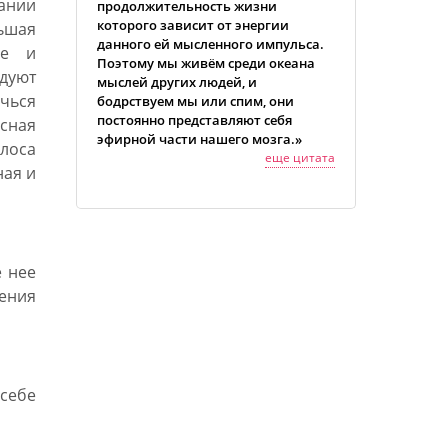
гании
продолжительность жизни
которого зависит от энергии
ньшая
данного ей мысленного импульса.
ье и
Поэтому мы живём среди океана
дуют
мыслей других людей, и
ичься
бодрствуем мы или спим, они
постоянно представляют себя
сная
эфирной части нашего мозга.»
олоса
еще цитата
ная и
 нее
ления
себе