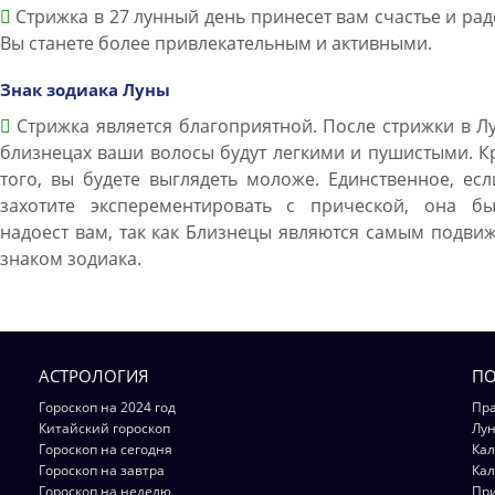
Стрижка в 27 лунный день принесет вам счастье и рад
Вы станете более привлекательным и активными.
Знак зодиака Луны
Стрижка является благоприятной. После стрижки в Л
близнецах ваши волосы будут легкими и пушистыми. 
того, вы будете выглядеть моложе. Единственное, ес
захотите эксперементировать с прической, она бы
надоест вам, так как Близнецы являются самым подв
знаком зодиака.
АСТРОЛОГИЯ
ПО
Гороскоп на 2024 год
Пра
Китайский гороскоп
Лун
Гороскоп на сегодня
Кал
Гороскоп на завтра
Кал
Гороскоп на неделю
Пр