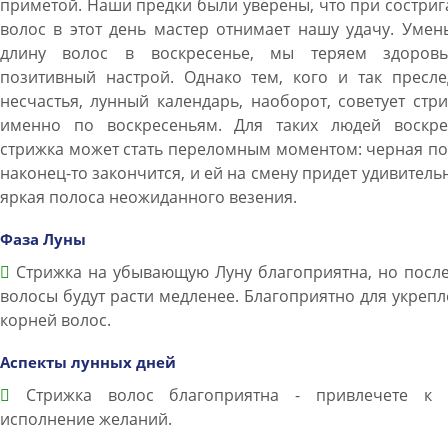
приметой. Наши предки были уверены, что при состри
волос в этот день мастер отнимает нашу удачу. Уме
длину волос в воскресенье, мы теряем здоров
позитивный настрой. Однако тем, кого и так пресле
несчастья, лунный календарь, наоборот, советует стр
именно по воскресеньям. Для таких людей воскре
стрижка может стать переломным моментом: черная п
наконец-то закончится, и ей на смену придет удивитель
яркая полоса неожиданного везения.
Фаза Луны
Стрижка на убывающую Луну благоприятна, но после
волосы будут расти медленее. Благоприятно для укреп
корней волос.
Аспекты лунных дней
Стрижка волос благоприятна - привлечете к 
исполнение желаний.