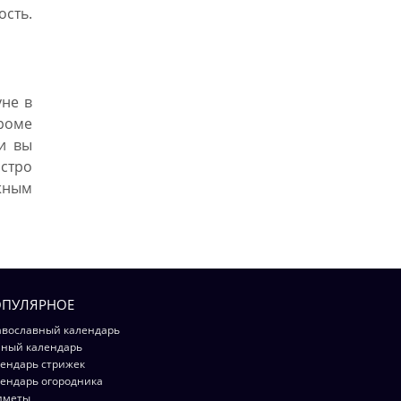
ость.
уне в
Кроме
ли вы
стро
ижным
ПУЛЯРНОЕ
вославный календарь
ный календарь
ендарь стрижек
ендарь огородника
иметы