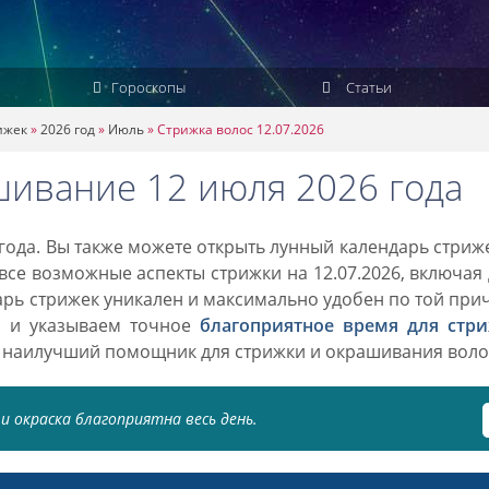
Гороскопы
Статьи
ижек
»
2026 год
»
Июль
»
Стрижка волос 12.07.2026
шивание 12 июля 2026 года
года. Вы также можете открыть лунный календарь стриж
 все возможные аспекты стрижки на 12.07.2026, включая
дарь стрижек уникален и максимально удобен по той при
о и указываем точное
благоприятное время для стр
 наилучший помощник для стрижки и окрашивания воло
и окраска благоприятна весь день.