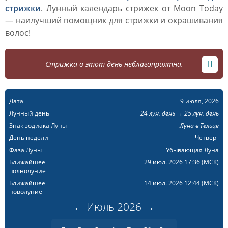
стрижки
. Лунный календарь стрижек от Moon Today
— наилучший помощник для стрижки и окрашивания
волос!
Стрижка в этот день неблагоприятна.
Дата
9 июля, 2026
Лунный день
24 лун. день
→
25 лун. день
Знак зодиака Луны
Луна в Тельце
День недели
Четверг
Фаза Луны
Убывающая Луна
Ближайшее
29 июл. 2026 17:36
(МСК)
полнолуние
Ближайшее
14 июл. 2026 12:44
(МСК)
новолуние
←
Июль
2026
→