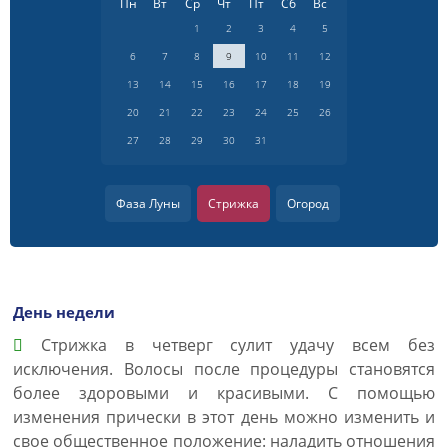
Пн
Вт
Ср
Чт
Пт
Сб
Вс
1
2
3
4
5
6
7
8
9
10
11
12
13
14
15
16
17
18
19
20
21
22
23
24
25
26
27
28
29
30
31
Фаза Луны
Стрижка
Огород
День недели
Cтрижка в четверг сулит удачу всем без
исключения. Волосы после процедуры становятся
более здоровыми и красивыми. С помощью
изменения прически в этот день можно изменить и
свое общественное положение: наладить отношения