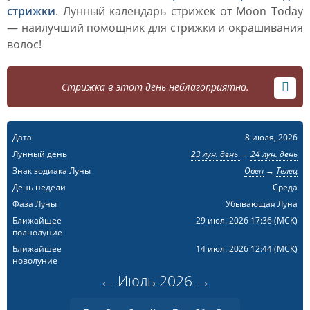
стрижки
. Лунный календарь стрижек от Moon Today
— наилучший помощник для стрижки и окрашивания
волос!
Стрижка в этот день неблагоприятна.
Дата
8 июля, 2026
Лунный день
23 лун. день
→
24 лун. день
Знак зодиака Луны
Овен
→
Телец
День недели
Среда
Фаза Луны
Убывающая Луна
Ближайшее
29 июл. 2026 17:36
(МСК)
полнолуние
Ближайшее
14 июл. 2026 12:44
(МСК)
новолуние
←
Июль
2026
→