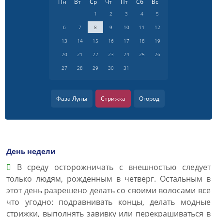
Пн
Вт
Ср
Чт
Пт
Сб
Вс
1
2
3
4
5
6
7
8
9
10
11
12
13
14
15
16
17
18
19
20
21
22
23
24
25
26
27
28
29
30
31
Фаза Луны
Стрижка
Огород
День недели
В среду осторожничать с внешностью следует
только людям, рожденным в четверг. Остальным в
этот день разрешено делать со своими волосами все
что угодно: подравнивать концы, делать модные
стрижки, выполнять завивку или перекрашиваться в