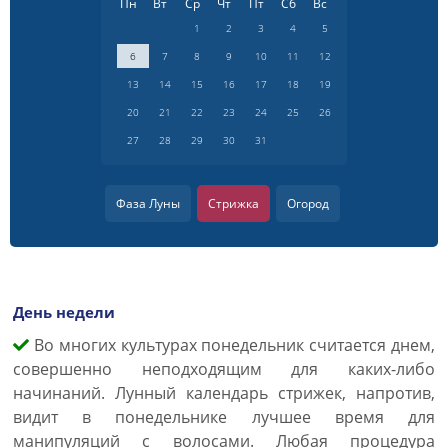
Пн
Вт
Ср
Чт
Пт
Сб
Вс
1
2
3
4
5
6
7
8
9
10
11
12
13
14
15
16
17
18
19
20
21
22
23
24
25
26
27
28
29
30
31
Фаза Луны
Стрижка
Огород
День недели
Во многих культурах понедельник считается днем,
совершенно неподходящим для каких-либо
начинаний. Лунный календарь стрижек, напротив,
видит в понедельнике лучшее время для
манипуляций с волосами. Любая процедура