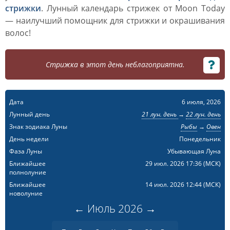
стрижки
. Лунный календарь стрижек от Moon Today
— наилучший помощник для стрижки и окрашивания
волос!
Стрижка в этот день неблагоприятна.
Дата
6 июля, 2026
Лунный день
21 лун. день
→
22 лун. день
Знак зодиака Луны
Рыбы
→
Овен
День недели
Понедельник
Фаза Луны
Убывающая Луна
Ближайшее
29 июл. 2026 17:36
(МСК)
полнолуние
Ближайшее
14 июл. 2026 12:44
(МСК)
новолуние
←
Июль
2026
→