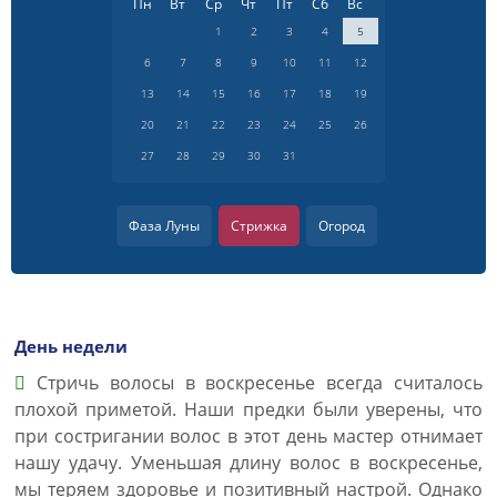
Пн
Вт
Ср
Чт
Пт
Сб
Вс
1
2
3
4
5
6
7
8
9
10
11
12
13
14
15
16
17
18
19
20
21
22
23
24
25
26
27
28
29
30
31
Фаза Луны
Стрижка
Огород
День недели
Стричь волосы в воскресенье всегда считалось
плохой приметой. Наши предки были уверены, что
при состригании волос в этот день мастер отнимает
нашу удачу. Уменьшая длину волос в воскресенье,
мы теряем здоровье и позитивный настрой. Однако