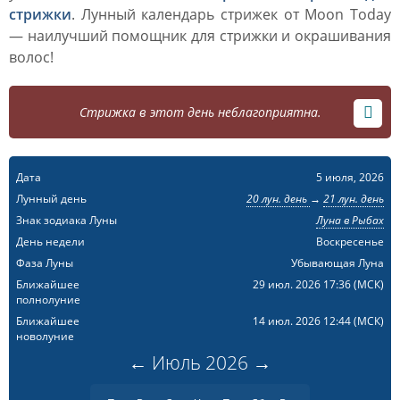
стрижки
. Лунный календарь стрижек от Moon Today
— наилучший помощник для стрижки и окрашивания
волос!
Стрижка в этот день неблагоприятна.
Дата
5 июля, 2026
Лунный день
20 лун. день
→
21 лун. день
Знак зодиака Луны
Луна в Рыбах
День недели
Воскресенье
Фаза Луны
Убывающая Луна
Ближайшее
29 июл. 2026 17:36
(МСК)
полнолуние
Ближайшее
14 июл. 2026 12:44
(МСК)
новолуние
←
Июль
2026
→