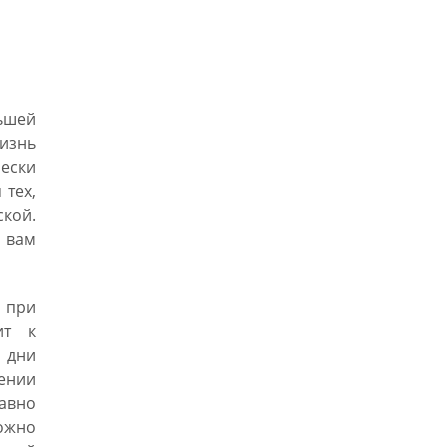
ьшей
жизнь
чески
 тех,
кой.
 вам
ы при
ит к
 дни
ении
авно
ожно