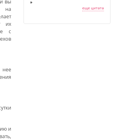
и вы
»
еще цитата
ь на
лает
т их
те с
рехов
 нее
ления
сутки
тию и
вать,