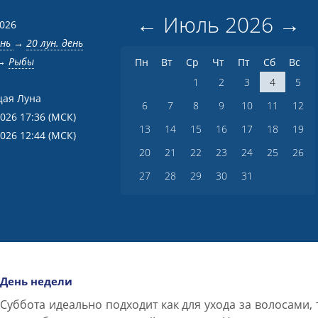
←
Июль
2026
→
2026
ень
→
20 лун. день
→
Рыбы
Пн
Вт
Ср
Чт
Пт
Сб
Вс
1
2
3
4
5
ая Луна
6
7
8
9
10
11
12
2026 17:36
(МСК)
13
14
15
16
17
18
19
2026 12:44
(МСК)
20
21
22
23
24
25
26
27
28
29
30
31
День недели
Суббота идеально подходит как для ухода за волосами, 