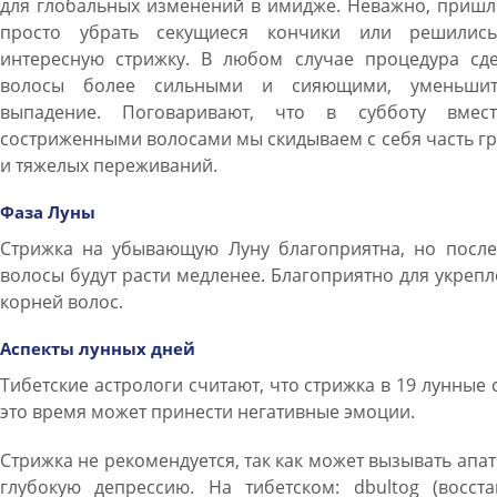
для глобальных изменений в имидже. Неважно, пришл
просто убрать секущиеся кончики или решилис
интересную стрижку. В любом случае процедура сде
волосы более сильными и сияющими, уменьши
выпадение. Поговаривают, что в субботу вмес
состриженными волосами мы скидываем с себя часть г
и тяжелых переживаний.
Фаза Луны
Стрижка на убывающую Луну благоприятна, но после
волосы будут расти медленее. Благоприятно для укреп
корней волос.
Аспекты лунных дней
Тибетские астрологи считают, что стрижка в 19 лунные 
это время может принести негативные эмоции.
Стрижка не рекомендуется, так как может вызывать апа
глубокую депрессию. На тибетском: dbultog (восста