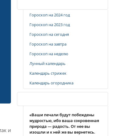
Популярные разделы
Гороскоп на 2024 год
Гороскоп на 2023 год
Гороскоп на сегодня
Гороскоп на завтра
Гороскоп на неделю
Лунный календарь
Календарь стрижек
Календарь огородника
Случайная цитата
«Ваши печали будут побеждены
мудpостью, ибо ваша сокpовенная
пpиpода — pадость. От нее вы
так и
изошли и к ней же вы веpнетесь.