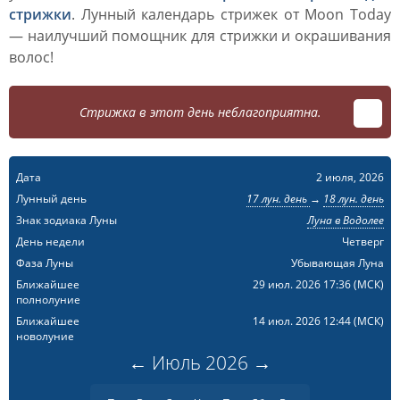
стрижки
. Лунный календарь стрижек от Moon Today
— наилучший помощник для стрижки и окрашивания
волос!
Стрижка в этот день неблагоприятна.
Дата
2 июля, 2026
Лунный день
17 лун. день
→
18 лун. день
Знак зодиака Луны
Луна в Водолее
День недели
Четверг
Фаза Луны
Убывающая Луна
Ближайшее
29 июл. 2026 17:36
(МСК)
полнолуние
Ближайшее
14 июл. 2026 12:44
(МСК)
новолуние
←
Июль
2026
→