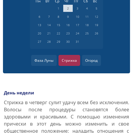
Пн
Вт
Ср
Чт
Пт
Сб
Вс
1
2
3
4
5
6
7
8
9
10
11
12
13
14
15
16
17
18
19
20
21
22
23
24
25
26
27
28
29
30
31
Фаза Луны
Стрижка
Огород
День недели
Cтрижка в четверг сулит удачу всем без исключения.
Волосы после процедуры становятся более
здоровыми и красивыми. С помощью изменения
прически в этот день можно изменить и свое
общественное положение: наладить отношения с