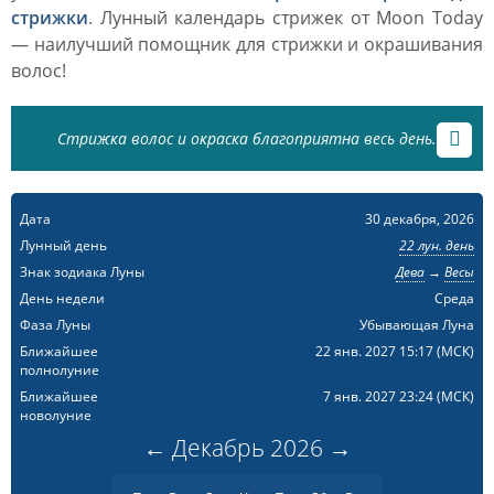
стрижки
. Лунный календарь стрижек от Moon Today
— наилучший помощник для стрижки и окрашивания
волос!
Стрижка волос и окраска благоприятна весь день.
Дата
30 декабря, 2026
Лунный день
22 лун. день
Знак зодиака Луны
Дева
→
Весы
День недели
Среда
Фаза Луны
Убывающая Луна
Ближайшее
22 янв. 2027 15:17
(МСК)
полнолуние
Ближайшее
7 янв. 2027 23:24
(МСК)
новолуние
←
Декабрь
2026
→