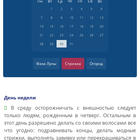
Пн
Вт
Ср
Чт
Пт
Сб
Вс
1
2
3
4
5
6
7
8
9
10
11
12
13
14
15
16
17
18
19
20
21
22
23
24
25
26
27
28
29
30
31
Фаза Луны
Стрижка
Огород
День недели
В среду осторожничать с внешностью следует
только людям, рожденным в четверг. Остальным в
этот день разрешено делать со своими волосами все
что угодно: подравнивать концы, делать модные
стрижки, выполнять завивку или перекрашиваться в