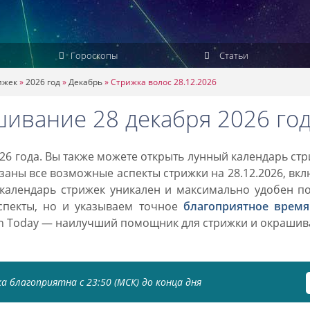
Гороскопы
Статьи
ижек
»
2026 год
»
Декабрь
»
Стрижка волос 28.12.2026
шивание 28 декабря 2026 го
26 года. Вы также можете открыть лунный календарь ст
азаны все возможные аспекты стрижки на 28.12.2026, вк
 календарь стрижек уникален и максимально удобен п
спекты, но и указываем точное
благоприятное время
on Today — наилучший помощник для стрижки и окраши
а благоприятна с 23:50 (МСК) до конца дня