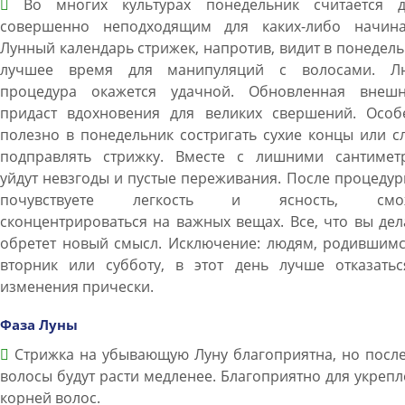
Во многих культурах понедельник считается д
совершенно неподходящим для каких-либо начина
Лунный календарь стрижек, напротив, видит в понедел
лучшее время для манипуляций с волосами. Л
процедура окажется удачной. Обновленная внешн
придаст вдохновения для великих свершений. Особ
полезно в понедельник состригать сухие концы или с
подправлять стрижку. Вместе с лишними сантимет
уйдут невзгоды и пустые переживания. После процеду
почувствуете легкость и ясность, смож
сконцентрироваться на важных вещах. Все, что вы дел
обретет новый смысл. Исключение: людям, родившимс
вторник или субботу, в этот день лучше отказатьс
изменения прически.
Фаза Луны
Стрижка на убывающую Луну благоприятна, но после
волосы будут расти медленее. Благоприятно для укреп
корней волос.