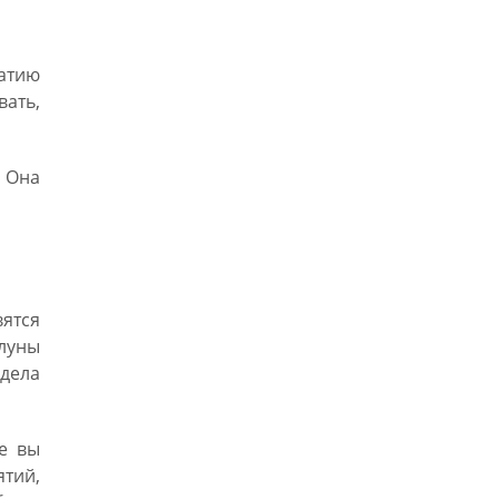
патию
вать,
 Она
ятся
луны
 дела
е вы
тий,