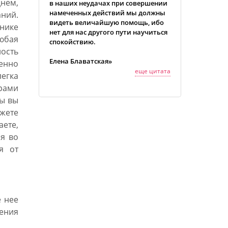
нем,
в наших неудачах при совершении
намеченных действий мы должны
ний.
видеть величайшую помощь, ибо
ьнике
нет для нас другого пути научиться
юбая
спокойствию.
ость
Елена Блаватская»
енно
еще цитата
легка
рами
ры вы
ете
аете,
я во
я от
 нее
ления