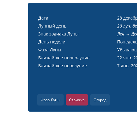
Дата
28 декабр
Лунный день
20 лун. д
Знак зодиака Луны
Лев
→
Де
День недели
Понедел
Фаза Луны
Убывающ
Ближайшее полнолуние
22 янв. 2
Ближайшее новолуние
7 янв. 20
Фаза Луны
Стрижка
Огород