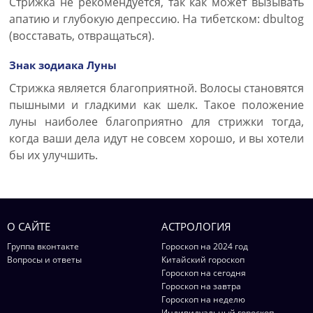
Стрижка не рекомендуется, так как может вызывать
апатию и глубокую депрессию. На тибетском: dbultog
(восставать, отвращаться).
Знак зодиака Луны
Стрижка является благоприятной. Волосы становятся
пышными и гладкими как шелк. Такое положение
луны наиболее благоприятно для стрижки тогда,
когда ваши дела идут не совсем хорошо, и вы хотели
бы их улучшить.
О САЙТЕ
АСТРОЛОГИЯ
Группа вконтакте
Гороскоп на 2024 год
Вопросы и ответы
Китайский гороскоп
Гороскоп на сегодня
Гороскоп на завтра
Гороскоп на неделю
Индивидуальный гороскоп