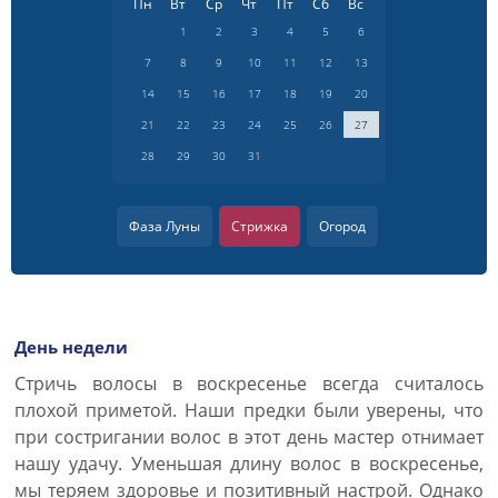
Пн
Вт
Ср
Чт
Пт
Сб
Вс
1
2
3
4
5
6
7
8
9
10
11
12
13
14
15
16
17
18
19
20
21
22
23
24
25
26
27
28
29
30
31
Фаза Луны
Стрижка
Огород
День недели
Стричь волосы в воскресенье всегда считалось
плохой приметой. Наши предки были уверены, что
при состригании волос в этот день мастер отнимает
нашу удачу. Уменьшая длину волос в воскресенье,
мы теряем здоровье и позитивный настрой. Однако