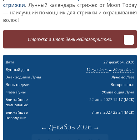
стрижки
. Лунный календарь стрижек от Moon Today
— наилучший помощник для стрижки и окрашивания
волос!
Стрижка в этот день неблагоприятна.
Дата
27 декабря, 2026
Лунный день
19 лун. день
→
20 лун. день
Знак зодиака Луны
Луна во Льве
День недели
Воскресенье
Фаза Луны
Убывающая Луна
Ближайшее
22 янв. 2027 15:17
(МСК)
полнолуние
Ближайшее
7 янв. 2027 23:24
(МСК)
новолуние
←
Декабрь
2026
→