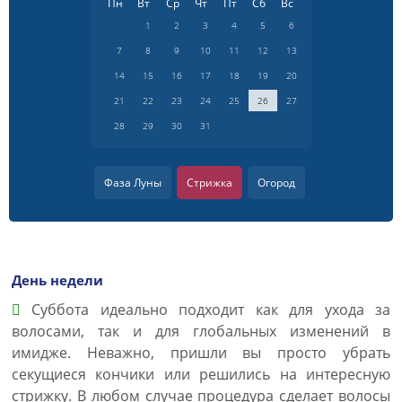
Пн
Вт
Ср
Чт
Пт
Сб
Вс
1
2
3
4
5
6
7
8
9
10
11
12
13
14
15
16
17
18
19
20
21
22
23
24
25
26
27
28
29
30
31
Фаза Луны
Стрижка
Огород
День недели
Суббота идеально подходит как для ухода за
волосами, так и для глобальных изменений в
имидже. Неважно, пришли вы просто убрать
секущиеся кончики или решились на интересную
стрижку. В любом случае процедура сделает волосы