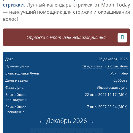
стрижки
. Лунный календарь стрижек от Moon Today
— наилучший помощник для стрижки и окрашивания
волос!
Стрижка в этот день неблагоприятна.
Дата
26 декабря, 2026
Лунный день
18 лун. день
→
19 лун. день
Знак зодиака Луны
Рак
→
Лев
День недели
Суббота
Фаза Луны
Убывающая Луна
Ближайшее
22 янв. 2027 15:17
(МСК)
полнолуние
Ближайшее
7 янв. 2027 23:24
(МСК)
новолуние
←
Декабрь
2026
→