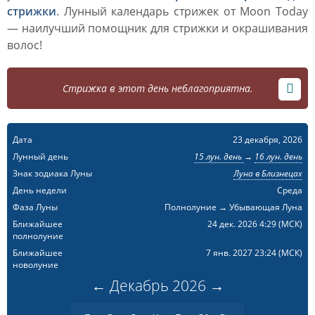
стрижки
. Лунный календарь стрижек от Moon Today
— наилучший помощник для стрижки и окрашивания
волос!
Стрижка в этот день неблагоприятна.
Дата
23 декабря, 2026
Лунный день
15 лун. день
→
16 лун. день
Знак зодиака Луны
Луна в Близнецах
День недели
Среда
Фаза Луны
Полнолуние → Убывающая Луна
Ближайшее
24 дек. 2026 4:29
(МСК)
полнолуние
Ближайшее
7 янв. 2027 23:24
(МСК)
новолуние
←
Декабрь
2026
→