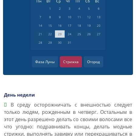
Пн
Вт
Ср
Чт
Пт
Сб
Вс
1
2
3
4
5
6
7
8
9
10
11
12
13
14
15
16
17
18
19
20
21
22
23
24
25
26
27
28
29
30
31
Фаза Луны
Стрижка
Огород
День недели
В среду осторожничать с внешностью следует
только людям, рожденным в четверг. Остальным в
этот день разрешено делать со своими волосами все
что угодно: подравнивать концы, делать модные
стрижки, выполнять завивку или перекрашиваться в