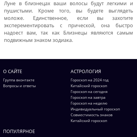
Луне в близнецах ваши волосы будут легкими и
пушистыми. Кроме того, вы будете выглядеть
моложе. Единственное, если вы захотите
эксперементировать с прической, она быстро
надоест вам, так как Близнецы являются самым
подвижным знаком зодиака.
О САЙТЕ
АСТРОЛОГИЯ
Группа вконтакте
Гороскоп на 2024 год
Вопросы и ответы
Китайский гороскоп
Гороскоп на сегодня
Гороскоп на завтра
Гороскоп на неделю
Индивидуальный гороскоп
Совместимость знаков
Китайский гороскоп
ПОПУЛЯРНОЕ