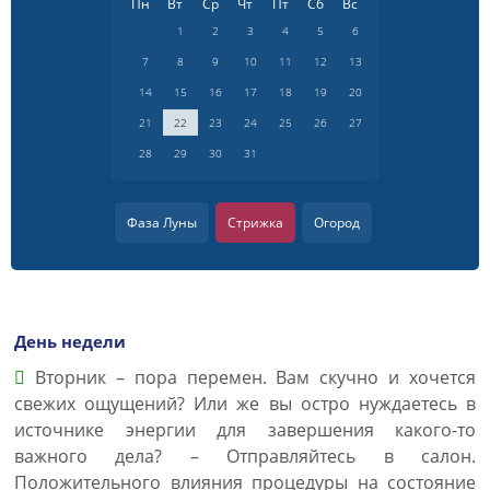
Пн
Вт
Ср
Чт
Пт
Сб
Вс
1
2
3
4
5
6
7
8
9
10
11
12
13
14
15
16
17
18
19
20
21
22
23
24
25
26
27
28
29
30
31
Фаза Луны
Стрижка
Огород
День недели
Вторник – пора перемен. Вам скучно и хочется
свежих ощущений? Или же вы остро нуждаетесь в
источнике энергии для завершения какого-то
важного дела? – Отправляйтесь в салон.
Положительного влияния процедуры на состояние