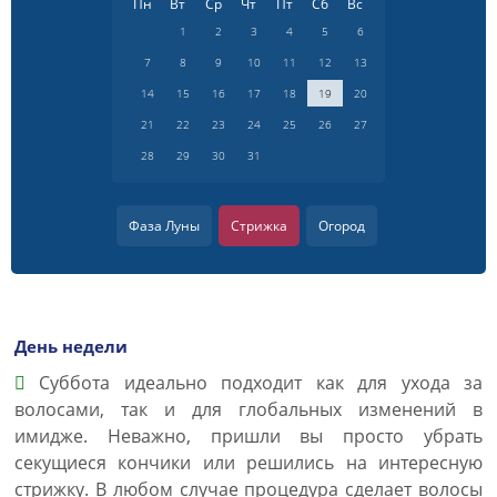
Пн
Вт
Ср
Чт
Пт
Сб
Вс
1
2
3
4
5
6
7
8
9
10
11
12
13
14
15
16
17
18
19
20
21
22
23
24
25
26
27
28
29
30
31
Фаза Луны
Стрижка
Огород
День недели
Суббота идеально подходит как для ухода за
волосами, так и для глобальных изменений в
имидже. Неважно, пришли вы просто убрать
секущиеся кончики или решились на интересную
стрижку. В любом случае процедура сделает волосы