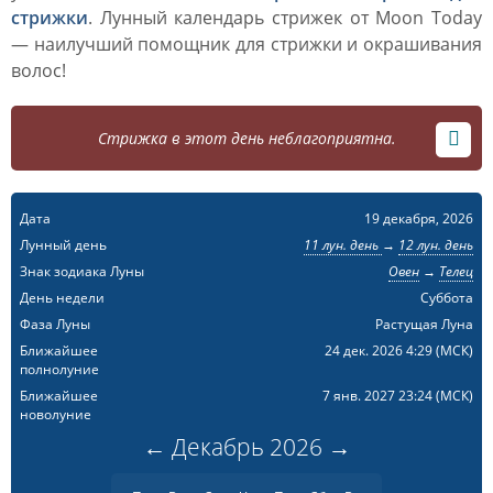
стрижки
. Лунный календарь стрижек от Moon Today
— наилучший помощник для стрижки и окрашивания
волос!
Стрижка в этот день неблагоприятна.
Дата
19 декабря, 2026
Лунный день
11 лун. день
→
12 лун. день
Знак зодиака Луны
Овен
→
Телец
День недели
Суббота
Фаза Луны
Растущая Луна
Ближайшее
24 дек. 2026 4:29
(МСК)
полнолуние
Ближайшее
7 янв. 2027 23:24
(МСК)
новолуние
←
Декабрь
2026
→