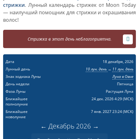
стрижки
. Лунный календарь стрижек от Moon Today
— наилучший помощник для стрижки и окрашивания
волос!
Стрижка в этот день неблагоприятна.
Дата
18 декабря, 2026
Лунный день
10 лун. день
→
11 лун. день
Знак зодиака Луны
Луна в Овне
День недели
Пятница
Фаза Луны
Растущая Луна
Ближайшее
24 дек. 2026 4:29
(МСК)
полнолуние
Ближайшее
7 янв. 2027 23:24
(МСК)
новолуние
←
Декабрь
2026
→