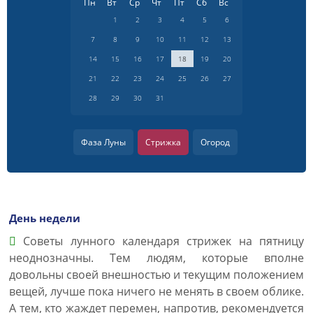
Пн
Вт
Ср
Чт
Пт
Сб
Вс
1
2
3
4
5
6
7
8
9
10
11
12
13
14
15
16
17
18
19
20
21
22
23
24
25
26
27
28
29
30
31
Фаза Луны
Стрижка
Огород
День недели
Советы лунного календаря стрижек на пятницу
неоднозначны. Тем людям, которые вполне
довольны своей внешностью и текущим положением
вещей, лучше пока ничего не менять в своем облике.
А тем, кто жаждет перемен, напротив, рекомендуется