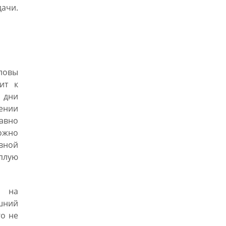
ачи.
ловы
ит к
 дни
ении
авно
ожно
вной
плую
а на
ешний
го не