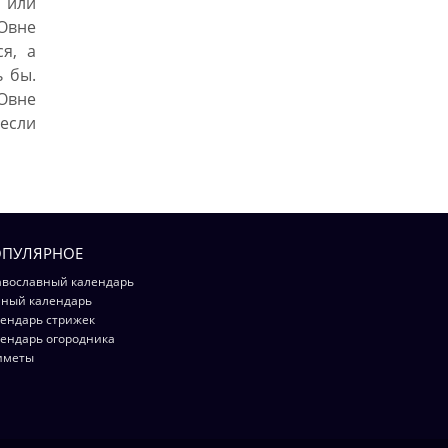
 или
Овне
я, а
ь бы.
Овне
 если
ПУЛЯРНОЕ
вославный календарь
ный календарь
ендарь стрижек
ендарь огородника
иметы