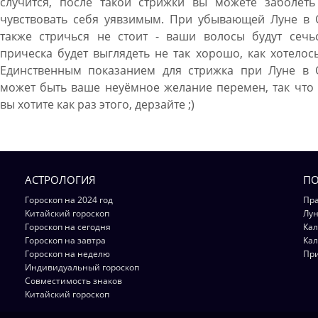
случится, после такой стрижки вы можете заболеть
чувствовать себя уявзимым. При убывающей Луне в 
также стричься не стоит - ваши волосы будут сечьс
прическа будет выглядеть не так хорошо, как хотелос
Единственным показанием для стрижка при Луне в 
может быть ваше неуёмное желание перемен, так что
вы хотите как раз этого, дерзайте ;)
АСТРОЛОГИЯ
ПО
Гороскоп на 2024 год
Пра
Китайский гороскоп
Лун
Гороскоп на сегодня
Кал
Гороскоп на завтра
Кал
Гороскоп на неделю
Пр
Индивидуальный гороскоп
Совместимость знаков
Китайский гороскоп