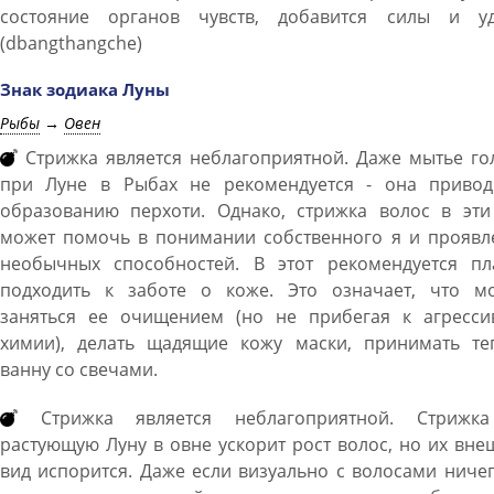
состояние органов чувств, добавится силы и уд
(dbangthangche)
Знак зодиака Луны
Рыбы
→
Овен
Стрижка является неблагоприятной. Даже мытье го
при Луне в Рыбах не рекомендуется - она привод
образованию перхоти. Однако, стрижка волос в эти
может помочь в понимании собственного я и проявл
необычных способностей. В этот рекомендуется пл
подходить к заботе о коже. Это означает, что м
заняться ее очищением (но не прибегая к агресси
химии), делать щадящие кожу маски, принимать те
ванну со свечами.
Стрижка является неблагоприятной. Стрижк
растующую Луну в овне ускорит рост волос, но их вн
вид испорится. Даже если визуально с волосами ниче