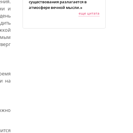
ния.
существования разлагается в
атмосфере вечной мысли.»
ми и
еще цитата
день
адить
жкой
амым
верг
ремя
ки на
ожно
ится