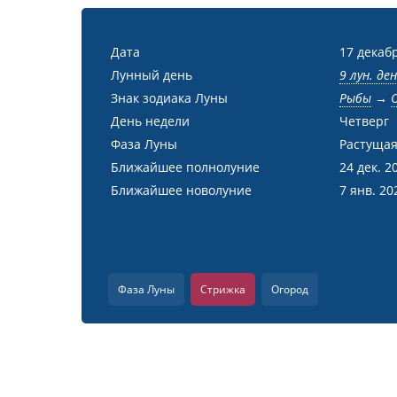
Дата
17 декабр
Лунный день
9 лун. де
Знак зодиака Луны
Рыбы
→
День недели
Четверг
Фаза Луны
Растущая
Ближайшее полнолуние
24 дек. 2
Ближайшее новолуние
7 янв. 20
Фаза Луны
Стрижка
Огород