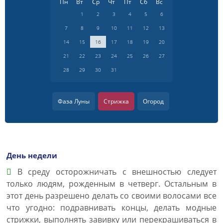
Пн
Вт
Ср
Чт
Пт
Сб
Вс
1
2
3
4
5
6
7
8
9
10
11
12
13
14
15
16
17
18
19
20
21
22
23
24
25
26
27
28
29
30
31
Фаза Луны
Стрижка
Огород
День недели
В среду осторожничать с внешностью следует
только людям, рожденным в четверг. Остальным в
этот день разрешено делать со своими волосами все
что угодно: подравнивать концы, делать модные
стрижки, выполнять завивку или перекрашиваться в