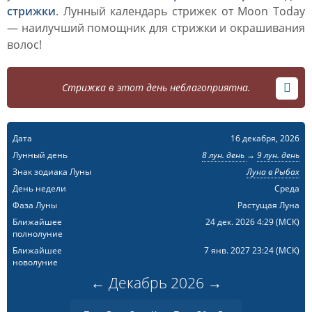
стрижки
. Лунный календарь стрижек от Moon Today
— наилучший помощник для стрижки и окрашивания
волос!
Стрижка в этот день неблагоприятна.
Дата
16 декабря, 2026
Лунный день
8 лун. день
→
9 лун. день
Знак зодиака Луны
Луна в Рыбах
День недели
Среда
Фаза Луны
Растущая Луна
Ближайшее
24 дек. 2026 4:29
(МСК)
полнолуние
Ближайшее
7 янв. 2027 23:24
(МСК)
новолуние
←
Декабрь
2026
→