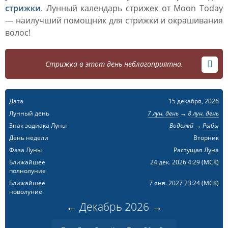
стрижки
. Лунный календарь стрижек от Moon Today
— наилучший помощник для стрижки и окрашивания
волос!
Стрижка в этот день неблагоприятна.
Дата
15 декабря, 2026
Лунный день
7 лун. день
→
8 лун. день
Знак зодиака Луны
Водолей
→
Рыбы
День недели
Вторник
Фаза Луны
Растущая Луна
Ближайшее
24 дек. 2026 4:29
(МСК)
полнолуние
Ближайшее
7 янв. 2027 23:24
(МСК)
новолуние
←
Декабрь
2026
→