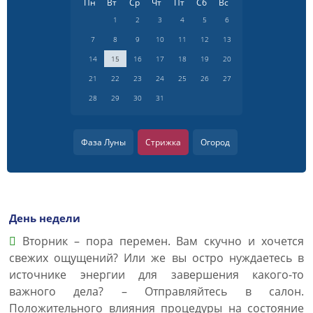
Пн
Вт
Ср
Чт
Пт
Сб
Вс
1
2
3
4
5
6
7
8
9
10
11
12
13
14
15
16
17
18
19
20
21
22
23
24
25
26
27
28
29
30
31
Фаза Луны
Стрижка
Огород
День недели
Вторник – пора перемен. Вам скучно и хочется
свежих ощущений? Или же вы остро нуждаетесь в
источнике энергии для завершения какого-то
важного дела? – Отправляйтесь в салон.
Положительного влияния процедуры на состояние