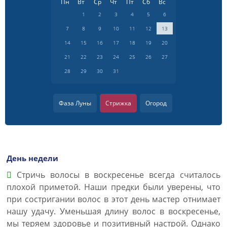
Пн
Вт
Ср
Чт
Пт
Сб
Вс
1
2
3
4
5
6
7
8
9
10
11
12
13
14
15
16
17
18
19
20
21
22
23
24
25
26
27
28
29
30
31
Фаза Луны
Стрижка
Огород
День недели
Стричь волосы в воскресенье всегда считалось
плохой приметой. Наши предки были уверены, что
при состригании волос в этот день мастер отнимает
нашу удачу. Уменьшая длину волос в воскресенье,
мы теряем здоровье и позитивный настрой. Однако