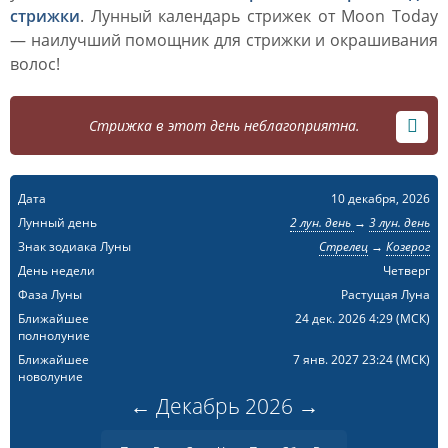
стрижки
. Лунный календарь стрижек от Moon Today
— наилучший помощник для стрижки и окрашивания
волос!
Стрижка в этот день неблагоприятна.
Дата
10 декабря, 2026
Лунный день
2 лун. день
→
3 лун. день
Знак зодиака Луны
Стрелец
→
Козерог
День недели
Четверг
Фаза Луны
Растущая Луна
Ближайшее
24 дек. 2026 4:29
(МСК)
полнолуние
Ближайшее
7 янв. 2027 23:24
(МСК)
новолуние
←
Декабрь
2026
→