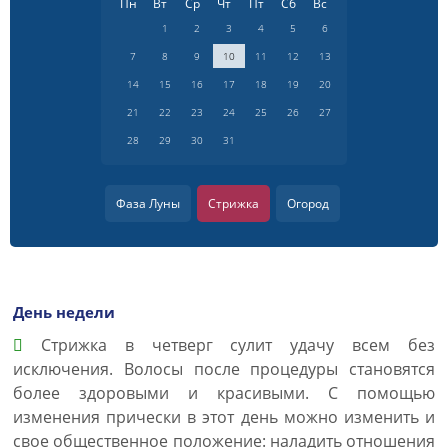
Пн
Вт
Ср
Чт
Пт
Сб
Вс
1
2
3
4
5
6
7
8
9
10
11
12
13
14
15
16
17
18
19
20
21
22
23
24
25
26
27
28
29
30
31
Фаза Луны
Стрижка
Огород
День недели
Cтрижка в четверг сулит удачу всем без
исключения. Волосы после процедуры становятся
более здоровыми и красивыми. С помощью
изменения прически в этот день можно изменить и
свое общественное положение: наладить отношения