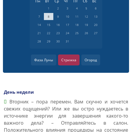
Пн
Вт
Ср
Чт
Пт
Сб
Вс
1
2
3
4
5
6
7
8
9
10
11
12
13
14
15
16
17
18
19
20
21
22
23
24
25
26
27
28
29
30
31
Фаза Луны
Стрижка
Огород
День недели
Вторник – пора перемен. Вам скучно и хочется
свежих ощущений? Или же вы остро нуждаетесь в
источнике энергии для завершения какого-то
важного дела? – Отправляйтесь в салон.
Положительного влияния процедуры на состояние