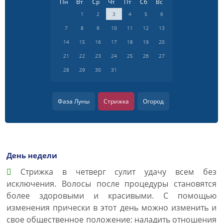
Пн
Вт
Ср
Чт
Пт
Сб
Вс
1
2
3
4
5
6
7
8
9
10
11
12
13
14
15
16
17
18
19
20
21
22
23
24
25
26
27
28
29
30
31
Фаза Луны
Стрижка
Огород
День недели
Cтрижка в четверг сулит удачу всем без
исключения. Волосы после процедуры становятся
более здоровыми и красивыми. С помощью
изменения прически в этот день можно изменить и
свое общественное положение: наладить отношения