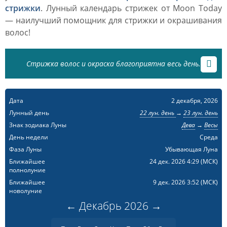
стрижки
. Лунный календарь стрижек от Moon Today
— наилучший помощник для стрижки и окрашивания
волос!
Стрижка волос и окраска благоприятна весь день.
Дата
2 декабря, 2026
Лунный день
22 лун. день
→
23 лун. день
Знак зодиака Луны
Дева
→
Весы
День недели
Среда
Фаза Луны
Убывающая Луна
Ближайшее
24 дек. 2026 4:29
(МСК)
полнолуние
Ближайшее
9 дек. 2026 3:52
(МСК)
новолуние
←
Декабрь
2026
→