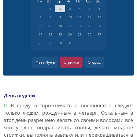
Пн
Вт
Ср
Чт
Пт
Сб
Вс
1
2
3
4
5
6
7
8
9
10
11
12
13
14
15
16
17
18
19
20
21
22
23
24
25
26
27
28
29
30
31
Фаза Луны
Стрижка
Огород
День недели
В среду осторожничать с внешностью следует
только людям, рожденным в четверг. Остальным в
этот день разрешено делать со своими волосами все
что угодно: подравнивать концы, делать модные
стрижки, выполнять завивку или перекрашиваться в