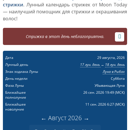
стрижки
. Лунный календарь стрижек от Moon Today
— наилучший помощник для стрижки и окрашивания
волос!
Стрижка в этот день неблагоприятна.
Дата
29 августа, 2026
Лунный день
17 лун. день
→
18 лун. день
Знак зодиака Луны
Луна в Рыбах
День недели
Суббота
Фаза Луны
Убывающая Луна
Ближайшее
26 сен. 2026 19:49
(МСК)
полнолуние
Ближайшее
11 сен. 2026 6:27
(МСК)
новолуние
←
Август
2026
→