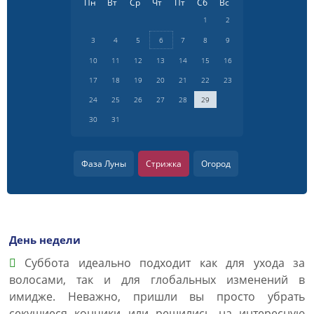
Пн
Вт
Ср
Чт
Пт
Сб
Вс
1
2
3
4
5
6
7
8
9
10
11
12
13
14
15
16
17
18
19
20
21
22
23
24
25
26
27
28
29
30
31
Фаза Луны
Стрижка
Огород
День недели
Суббота идеально подходит как для ухода за
волосами, так и для глобальных изменений в
имидже. Неважно, пришли вы просто убрать
секущиеся кончики или решились на интересную