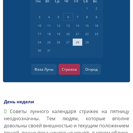
Пн
Вт
Ср
Чт
Пт
Сб
Вс
1
2
3
4
5
6
7
8
9
10
11
12
13
14
15
16
17
18
19
20
21
22
23
24
25
26
27
28
29
30
31
Фаза Луны
Стрижка
Огород
День недели
Советы лунного календаря стрижек на пятницу
неоднозначны. Тем людям, которые вполне
довольны своей внешностью и текущим положением
вещей, лучше пока ничего не менять в своем облике.