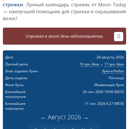
стрижки
. Лунный календарь стрижек от Moon Today
— наилучший помощник для стрижки и окрашивания
волос!
Стрижка в этот день неблагоприятна.
Дата
28 августа, 2026
Лунный день
16 лун. день
→
17 лун. день
Знак зодиака Луны
Луна в Рыбах
День недели
Пятница
Фаза Луны
Убывающая Луна
Ближайшее
26 сен. 2026 19:49
(МСК)
полнолуние
Ближайшее
11 сен. 2026 6:27
(МСК)
новолуние
←
Август
2026
→